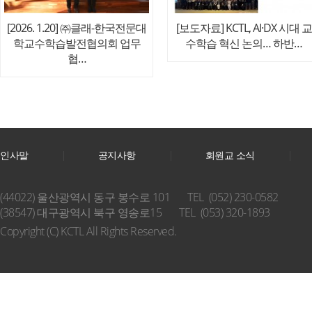
[2026. 1.20] ㈜클래-한국전문대
[보도자료] KCTL, AI·DX 시대 교
학교수학습발전협의회 업무
수학습 혁신 논의… 하반…
협…
인사말
공지사항
회원교 소식
(44022) 울산광역시 동구 봉수로 101
TEL (052) 230-0582
(38547) 대구광역시 북구 영송로15
TEL (053) 320-1893
Copyright (C) KCTL All Rights Reserved.