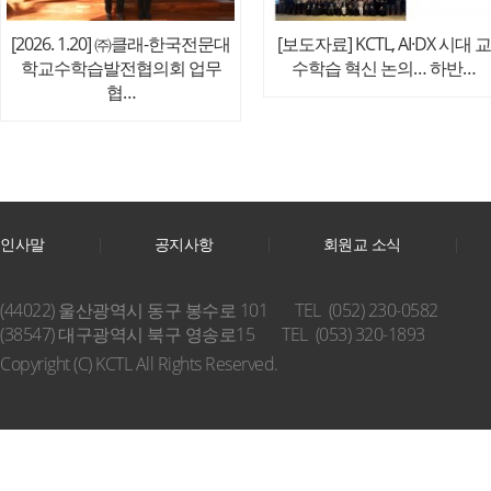
[2026. 1.20] ㈜클래-한국전문대
[보도자료] KCTL, AI·DX 시대 교
학교수학습발전협의회 업무
수학습 혁신 논의… 하반…
협…
인사말
공지사항
회원교 소식
(44022) 울산광역시 동구 봉수로 101
TEL (052) 230-0582
(38547) 대구광역시 북구 영송로15
TEL (053) 320-1893
Copyright (C) KCTL All Rights Reserved.