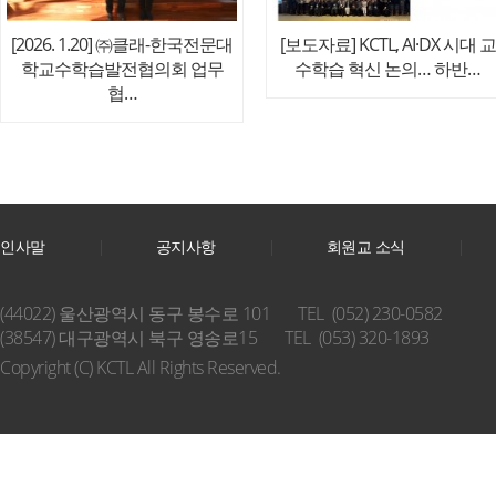
[2026. 1.20] ㈜클래-한국전문대
[보도자료] KCTL, AI·DX 시대 교
학교수학습발전협의회 업무
수학습 혁신 논의… 하반…
협…
인사말
공지사항
회원교 소식
(44022) 울산광역시 동구 봉수로 101
TEL (052) 230-0582
(38547) 대구광역시 북구 영송로15
TEL (053) 320-1893
Copyright (C) KCTL All Rights Reserved.