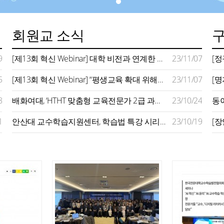
회원교 소식
9
[제13회 혁신 Webinar] 대학 비전과 연계한 평생교육 모델 구축 사례 주목…지역사회 연계 확대 추진 강조
23/11/07
5
[제13회 혁신 Webinar] “평생교육 확대 위해서는 지자체‧기업‧정부 역할 필요…대학은 평생학습 플랫폼 돼야”
23/11/07
8
배화여대, ‘HTHT 맞춤형 교육전문가 2급 과정’ 운영
23/10/24
1
안산대 교수학습지원센터, 학습법 특강 시리즈 성료
23/10/19