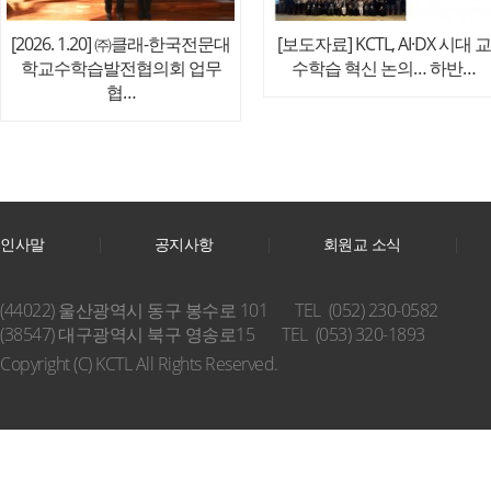
[2026. 1.20] ㈜클래-한국전문대
[보도자료] KCTL, AI·DX 시대 교
학교수학습발전협의회 업무
수학습 혁신 논의… 하반…
협…
인사말
공지사항
회원교 소식
(44022) 울산광역시 동구 봉수로 101
TEL (052) 230-0582
(38547) 대구광역시 북구 영송로15
TEL (053) 320-1893
Copyright (C) KCTL All Rights Reserved.