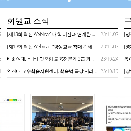
회원교 소식
9
[제13회 혁신 Webinar] 대학 비전과 연계한 평생교육 모델 구축 사례 주목…지역사회 연계 확대 추진 강조
23/11/07
5
[제13회 혁신 Webinar] “평생교육 확대 위해서는 지자체‧기업‧정부 역할 필요…대학은 평생학습 플랫폼 돼야”
23/11/07
8
배화여대, ‘HTHT 맞춤형 교육전문가 2급 과정’ 운영
23/10/24
1
안산대 교수학습지원센터, 학습법 특강 시리즈 성료
23/10/19