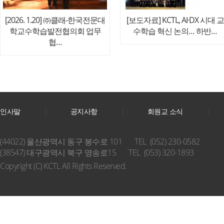
[2026. 1.20] ㈜클래-한국전문대
[보도자료] KCTL, AI·DX 시대 교
학교수학습발전협의회 업무
수학습 혁신 논의… 하반…
협…
인사말
공지사항
회원교 소식
(44022) 울산광역시 동구 봉수로 101
TEL (052) 230-0582
(38547) 대구광역시 북구 영송로15
TEL (053) 320-1893
Copyright (C) KCTL All Rights Reserved.