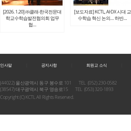
[2026. 1.20] ㈜클래-한국전문대
[보도자료] KCTL, AI·DX 시대 교
학교수학습발전협의회 업무
수학습 혁신 논의… 하반…
협…
인사말
공지사항
회원교 소식
(44022) 울산광역시 동구 봉수로 101
TEL (052) 230-0582
(38547) 대구광역시 북구 영송로15
TEL (053) 320-1893
Copyright (C) KCTL All Rights Reserved.