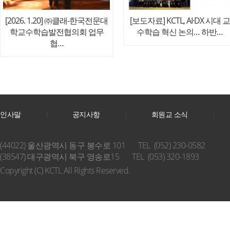
[2026. 1.20] ㈜클래-한국전문대
[보도자료] KCTL, AI·DX 시대 교
학교수학습발전협의회 업무
수학습 혁신 논의… 하반…
협…
인사말
공지사항
회원교 소식
(44022) 울산광역시 동구 봉수로 101
TEL (052) 230-0582
(38547) 대구광역시 북구 영송로15
TEL (053) 320-1893
Copyright (C) KCTL All Rights Reserved.