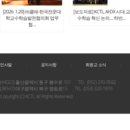
[2026. 1.20] ㈜클래-한국전문대
[보도자료] KCTL, AI·DX 시대 교
학교수학습발전협의회 업무
수학습 혁신 논의… 하반…
협…
인사말
공지사항
회원교 소식
(44022) 울산광역시 동구 봉수로 101
TEL (052) 230-0582
(38547) 대구광역시 북구 영송로15
TEL (053) 320-1893
Copyright (C) KCTL All Rights Reserved.