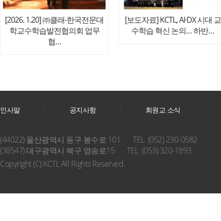
[2026. 1.20] ㈜클래-한국전문대
[보도자료] KCTL, AI·DX 시대 교
학교수학습발전협의회 업무
수학습 혁신 논의… 하반…
협…
인사말
공지사항
회원교 소식
(44022) 울산광역시 동구 봉수로 101
TEL (052) 230-0582
(38547) 대구광역시 북구 영송로15
TEL (053) 320-1893
Copyright (C) KCTL All Rights Reserved.