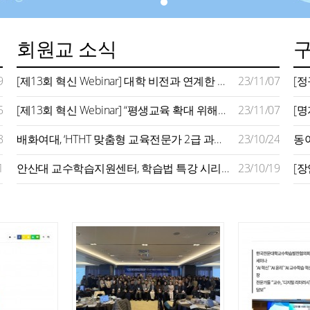
회원교 소식
9
[제13회 혁신 Webinar] 대학 비전과 연계한 평생교육 모델 구축 사례 주목…지역사회 연계 확대 추진 강조
23/11/07
5
[제13회 혁신 Webinar] “평생교육 확대 위해서는 지자체‧기업‧정부 역할 필요…대학은 평생학습 플랫폼 돼야”
23/11/07
8
배화여대, ‘HTHT 맞춤형 교육전문가 2급 과정’ 운영
23/10/24
1
안산대 교수학습지원센터, 학습법 특강 시리즈 성료
23/10/19