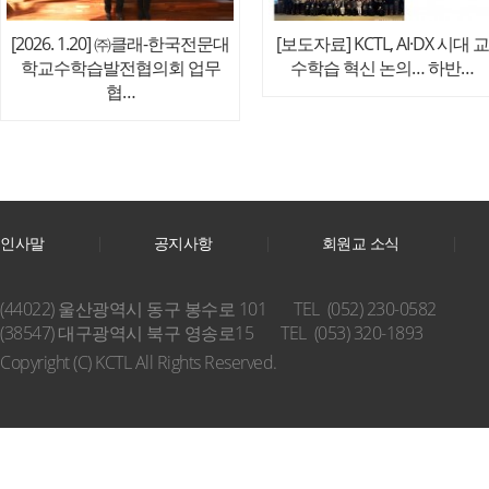
[2026. 1.20] ㈜클래-한국전문대
[보도자료] KCTL, AI·DX 시대 교
학교수학습발전협의회 업무
수학습 혁신 논의… 하반…
협…
인사말
공지사항
회원교 소식
(44022) 울산광역시 동구 봉수로 101
TEL (052) 230-0582
(38547) 대구광역시 북구 영송로15
TEL (053) 320-1893
Copyright (C) KCTL All Rights Reserved.