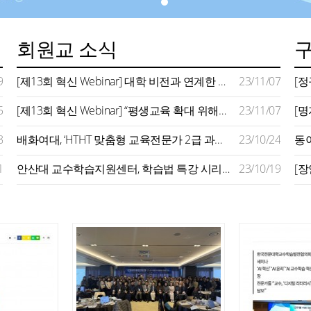
회원교 소식
9
[제13회 혁신 Webinar] 대학 비전과 연계한 평생교육 모델 구축 사례 주목…지역사회 연계 확대 추진 강조
23/11/07
5
[제13회 혁신 Webinar] “평생교육 확대 위해서는 지자체‧기업‧정부 역할 필요…대학은 평생학습 플랫폼 돼야”
23/11/07
8
배화여대, ‘HTHT 맞춤형 교육전문가 2급 과정’ 운영
23/10/24
1
안산대 교수학습지원센터, 학습법 특강 시리즈 성료
23/10/19