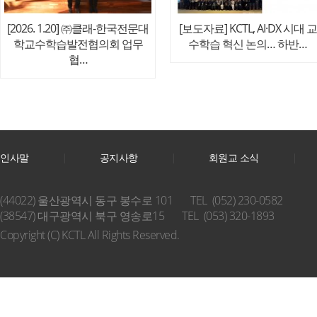
[2026. 1.20] ㈜클래-한국전문대
[보도자료] KCTL, AI·DX 시대 교
학교수학습발전협의회 업무
수학습 혁신 논의… 하반…
협…
인사말
공지사항
회원교 소식
(44022) 울산광역시 동구 봉수로 101
TEL (052) 230-0582
(38547) 대구광역시 북구 영송로15
TEL (053) 320-1893
Copyright (C) KCTL All Rights Reserved.