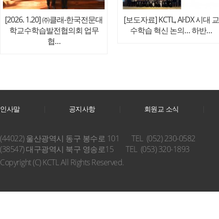
[2026. 1.20] ㈜클래-한국전문대
[보도자료] KCTL, AI·DX 시대 교
학교수학습발전협의회 업무
수학습 혁신 논의… 하반…
협…
인사말
공지사항
회원교 소식
(44022) 울산광역시 동구 봉수로 101
TEL (052) 230-0582
(38547) 대구광역시 북구 영송로15
TEL (053) 320-1893
Copyright (C) KCTL All Rights Reserved.