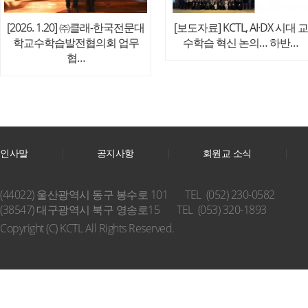
[2026. 1.20] ㈜클래-한국전문대
[보도자료] KCTL, AI·DX 시대 교
학교수학습발전협의회 업무
수학습 혁신 논의… 하반…
협…
인사말
공지사항
회원교 소식
(44022) 울산광역시 동구 봉수로 101
TEL (052) 230-0582
(38547) 대구광역시 북구 영송로15
TEL (053) 320-1893
Copyright (C) KCTL All Rights Reserved.