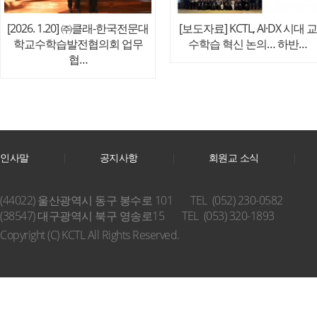
[2026. 1.20] ㈜클래-한국전문대
[보도자료] KCTL, AI·DX 시대 교
학교수학습발전협의회 업무
수학습 혁신 논의… 하반…
협…
인사말
공지사항
회원교 소식
(44022) 울산광역시 동구 봉수로 101
TEL (052) 230-0582
(38547) 대구광역시 북구 영송로15
TEL (053) 320-1893
Copyright (C) KCTL All Rights Reserved.