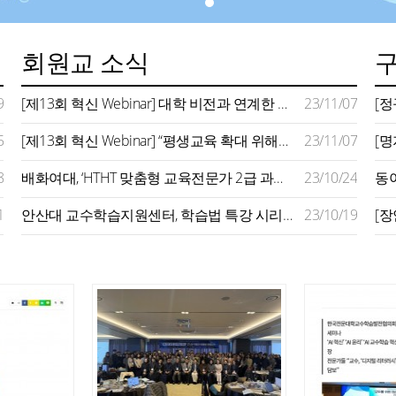
회원교 소식
9
[제13회 혁신 Webinar] 대학 비전과 연계한 평생교육 모델 구축 사례 주목…지역사회 연계 확대 추진 강조
23/11/07
5
[제13회 혁신 Webinar] “평생교육 확대 위해서는 지자체‧기업‧정부 역할 필요…대학은 평생학습 플랫폼 돼야”
23/11/07
8
배화여대, ‘HTHT 맞춤형 교육전문가 2급 과정’ 운영
23/10/24
1
안산대 교수학습지원센터, 학습법 특강 시리즈 성료
23/10/19